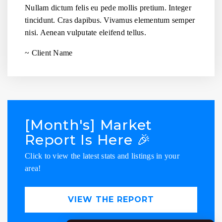
Nullam dictum felis eu pede mollis pretium. Integer
tincidunt. Cras dapibus. Vivamus elementum semper
nisi. Aenean vulputate eleifend tellus.
~ Client Name
[Month's] Market
Report Is Here 🎉
Click to view the latest stats and listings in your
area!
VIEW THE REPORT